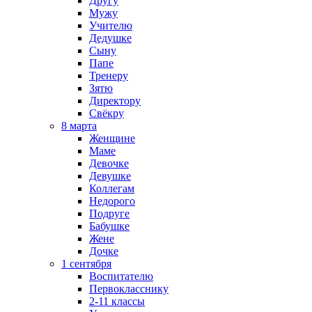
Другу
Мужу
Учителю
Дедушке
Сыну
Папе
Тренеру
Зятю
Директору
Свёкру
8 марта
Женщине
Маме
Девочке
Девушке
Коллегам
Недорого
Подруге
Бабушке
Жене
Дочке
1 сентября
Воспитателю
Первокласснику
2-11 классы