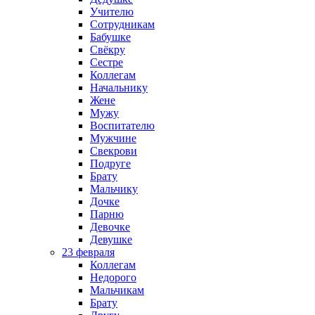
Учителю
Сотрудникам
Бабушке
Свёкру
Сестре
Коллегам
Начальнику
Жене
Мужу
Воспитателю
Мужчине
Свекрови
Подруге
Брату
Мальчику
Дочке
Парню
Девочке
Девушке
23 февраля
Коллегам
Недорого
Мальчикам
Брату