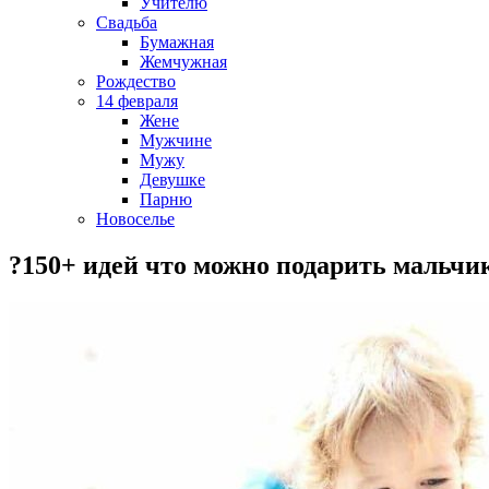
Учителю
Свадьба
Бумажная
Жемчужная
Рождество
14 февраля
Жене
Мужчине
Мужу
Девушке
Парню
Новоселье
?150+ идей что можно подарить мальчик