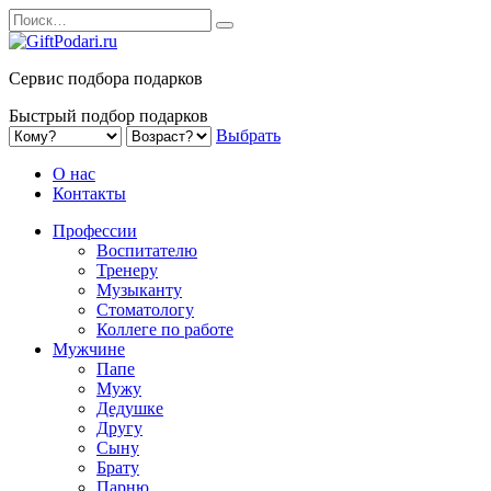
Перейти
Search
к
for:
содержанию
Сервис подбора подарков
Быстрый подбор подарков
Выбрать
О нас
Контакты
Профессии
Воспитателю
Тренеру
Музыканту
Стоматологу
Коллеге по работе
Мужчине
Папе
Мужу
Дедушке
Другу
Сыну
Брату
Парню