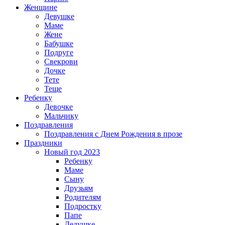
Женщине
Девушке
Маме
Жене
Бабушке
Подруге
Свекрови
Дочке
Тете
Теще
Ребенку
Девочке
Мальчику
Поздравления
Поздравления с Днем Рождения в прозе
Праздники
Новый год 2023
Ребенку
Маме
Сыну
Друзьям
Родителям
Подростку
Папе
Дедушке