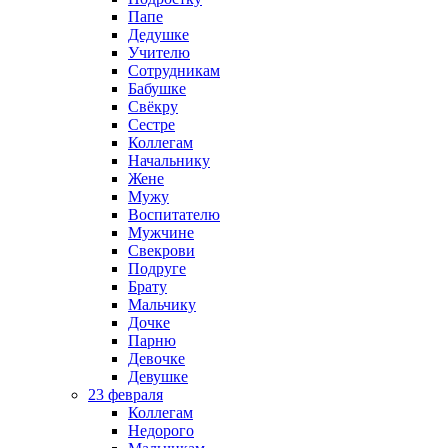
Папе
Дедушке
Учителю
Сотрудникам
Бабушке
Свёкру
Сестре
Коллегам
Начальнику
Жене
Мужу
Воспитателю
Мужчине
Свекрови
Подруге
Брату
Мальчику
Дочке
Парню
Девочке
Девушке
23 февраля
Коллегам
Недорого