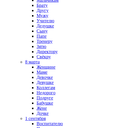
Мальчикам
Брату
Другу
Мужу
Учителю
Дедушке
Сыну
Папе
Тренеру
Зятю
Директору
Свёкру
8 марта
Женщине
Маме
Девочке
Девушке
Коллегам
Недорого
Подруге
Бабушке
Жене
Дочке
1 сентября
Воспитателю