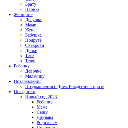
Брату
Парню
Женщине
Девушке
Маме
Жене
Бабушке
Подруге
Свекрови
Дочке
Тете
Теще
Ребенку
Девочке
Мальчику
Поздравления
Поздравления с Днем Рождения в прозе
Праздники
Новый год 2023
Ребенку
Маме
Сыну
Друзьям
Родителям
Подростку