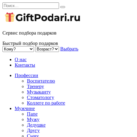
Перейти
Search
к
for:
содержанию
Сервис подбора подарков
Быстрый подбор подарков
Выбрать
О нас
Контакты
Профессии
Воспитателю
Тренеру
Музыканту
Стоматологу
Коллеге по работе
Мужчине
Папе
Мужу
Дедушке
Другу
Сыну