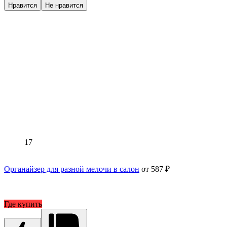
Нравится
Не нравится
17
Органайзер для разной мелочи в салон
от 587 ₽
Где купить